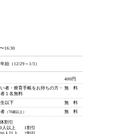
0〜16:30
年始（12/29～1/3）
人
400円
がい者・療育手帳をお持ちの方・
無 料
助者１名無料
学生以下
無 料
齢者
無 料
（70歳以上）
団体割引
30人以上
1割引
100人以上
2割引