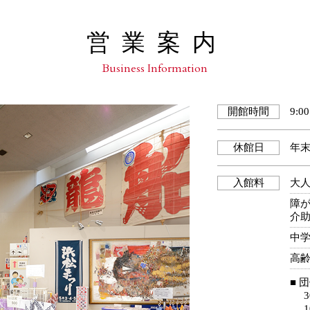
営業案内
Business Information
開館時間
9:0
休館日
年末
入館料
大
障
介
中
高
■ 