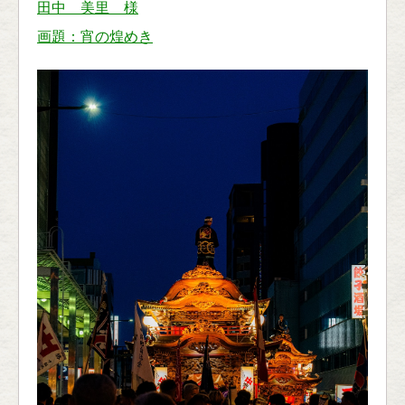
田中 美里 様
画題：宵の煌めき