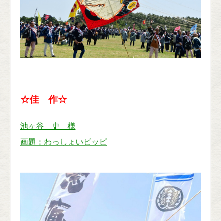
☆佳 作☆
池ヶ谷 史 様
画題：わっしょいピッピ