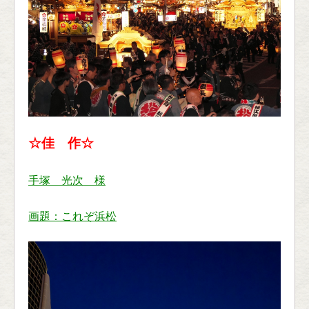
☆佳 作☆
手塚 光次 様
画題：これぞ浜松