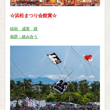
☆浜松まつり会館賞☆
稲垣 成憲 様
画題：絡み合う