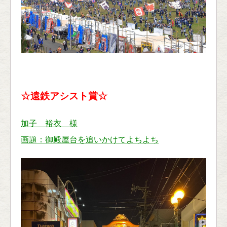
☆遠鉄アシスト賞☆
加子 裕衣 様
画題：御殿屋台を追いかけてよちよち