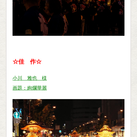
☆佳 作☆
小川 雅也 様
画題：絢爛華麗