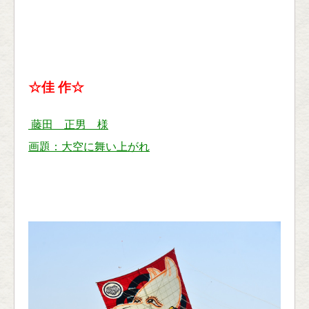
☆佳 作☆
藤田 正男 様
画題：大空に舞い上がれ