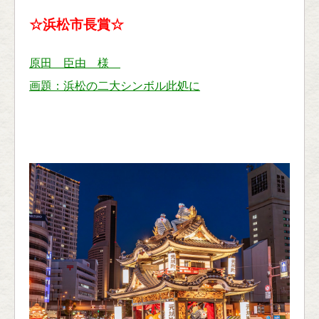
☆浜松市長賞☆
原田 臣由 様
画題：浜松の二大シンボル此処に