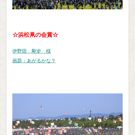
☆浜松凧の会賞☆
伊野田 剛史 様
画題：あがるかな？